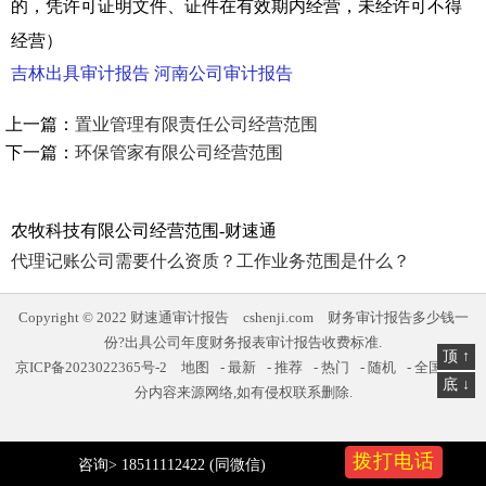
的，凭许可证明文件、证件在有效期内经营，未经许可不得
经营）
吉林出具审计报告
河南公司审计报告
上一篇：
置业管理有限责任公司经营范围
下一篇：
环保管家有限公司经营范围
农牧科技有限公司经营范围-财速通
代理记账公司需要什么资质？工作业务范围是什么？
Copyright © 2022
财速通审计报告
cshenji.com
财务审计报告多少钱一
份?出具公司年度财务报表审计报告收费标准.
顶 ↑
京ICP备2023022365号-2
地图
-
最新
-
推荐
-
热门
-
随机
-
全国
,部
底 ↓
分内容来源网络,如有侵权联系删除.
拨打电话
咨询> 18511112422 (同微信)